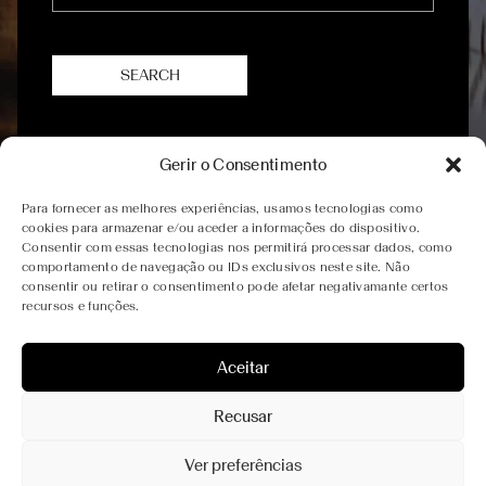
Gerir o Consentimento
Para fornecer as melhores experiências, usamos tecnologias como
cookies para armazenar e/ou aceder a informações do dispositivo.
Consentir com essas tecnologias nos permitirá processar dados, como
ADDRESS
SOCIAL MEDIA
LICENÇA
comportamento de navegação ou IDs exclusivos neste site. Não
CONTACTS
Nº 8573
consentir ou retirar o consentimento pode afetar negativamante certos
INSTAGRAM
QUINTA
(+351) 936 370 132
recursos e funções.
VALE DAS
FACEBOOK
(Call to Portuguese mobile
PAPAS,
network)
5085-010
Aceitar
BOOKING@VALEDASPAPAS.PT
CASAL DE
LOIVOS
Recusar
COMPLAINTS
TERMS AND CONDITIONS
PRIVACY
BOOK
POLICY
Ver preferências
GENERAL
POLICIES