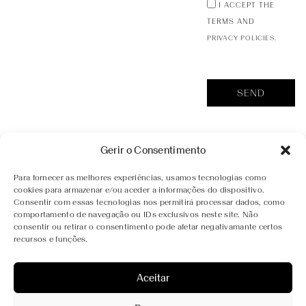
I ACCEPT THE
TERMS AND
PRIVACY POLICIES.
SEND
Gerir o Consentimento
Para fornecer as melhores experiências, usamos tecnologias como
cookies para armazenar e/ou aceder a informações do dispositivo.
Consentir com essas tecnologias nos permitirá processar dados, como
ADDRESS
SOCIAL MEDIA
LICENÇA
comportamento de navegação ou IDs exclusivos neste site. Não
CONTACTS
Nº 8573
consentir ou retirar o consentimento pode afetar negativamante certos
INSTAGRAM
QUINTA
(+351) 936 370 132
recursos e funções.
VALE DAS
FACEBOOK
(Call to Portuguese mobile
PAPAS,
network)
5085-010
Aceitar
BOOKING@VALEDASPAPAS.PT
CASAL DE
LOIVOS